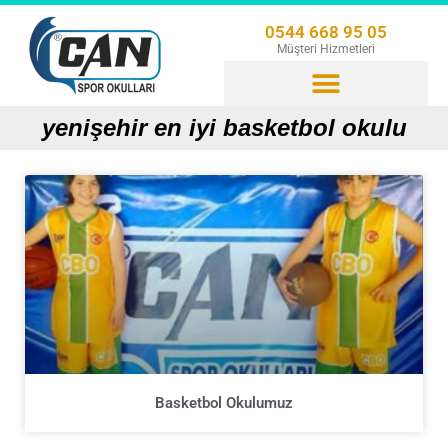
0544 668 95 05
Müşteri Hizmetleri
yenişehir en iyi basketbol okulu
Basketbol Okulumuz