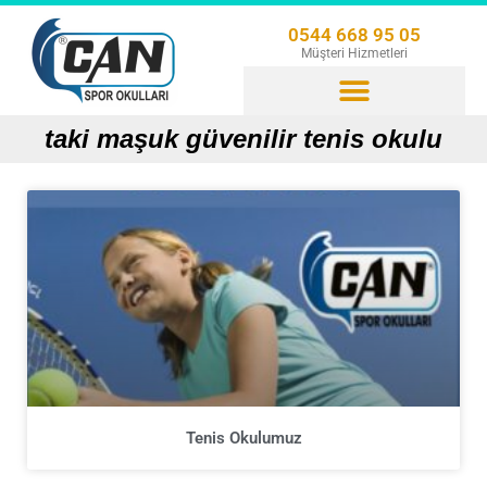
0544 668 95 05
Müşteri Hizmetleri
taki maşuk güvenilir tenis okulu
Tenis Okulumuz