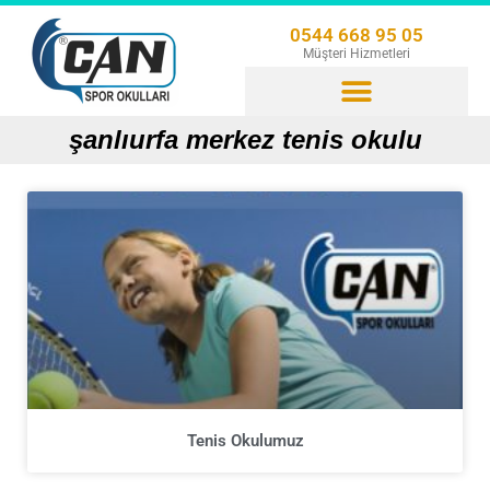
0544 668 95 05
Müşteri Hizmetleri
şanlıurfa merkez tenis okulu
Tenis Okulumuz