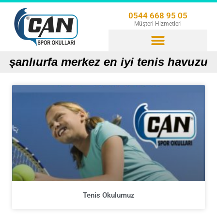
0544 668 95 05
Müşteri Hizmetleri
şanlıurfa merkez en iyi tenis havuzu
Tenis Okulumuz