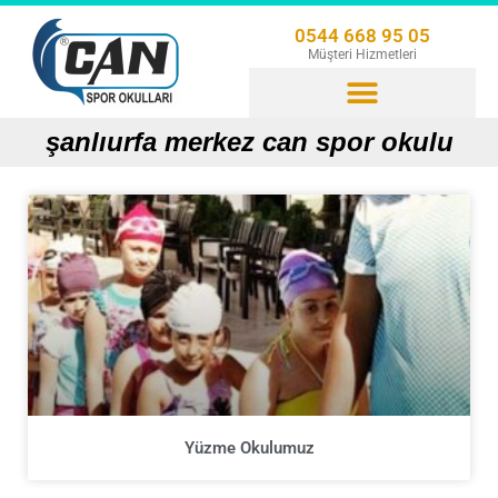
0544 668 95 05
Müşteri Hizmetleri
şanlıurfa merkez can spor okulu
Yüzme Okulumuz