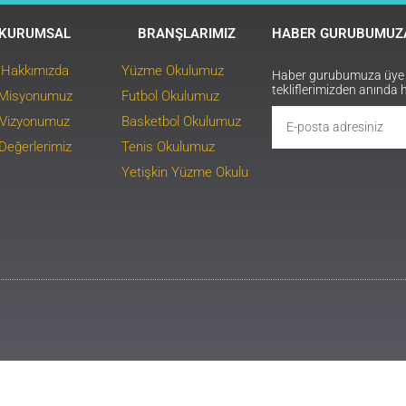
KURUMSAL
BRANŞLARIMIZ
HABER GURUBUMUZA
Hakkımızda
Yüzme Okulumuz
Haber gurubumuza üye ol
tekliflerimizden anında 
Misyonumuz
Futbol Okulumuz
Vizyonumuz
Basketbol Okulumuz
Değerlerimiz
Tenis Okulumuz
Yetişkin Yüzme Okulu