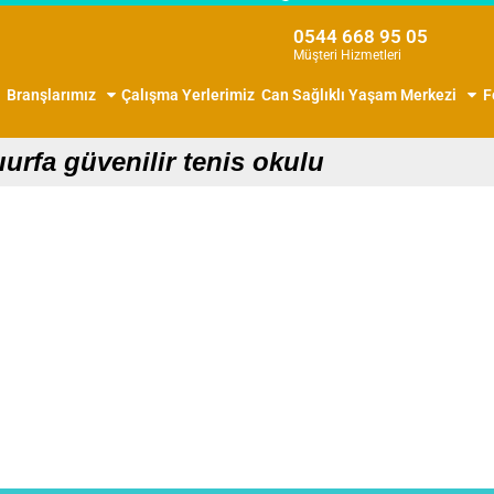
0544 668 95 05
Müşteri Hizmetleri
Branşlarımız
Çalışma Yerlerimiz
Can Sağlıklı Yaşam Merkezi
F
ıurfa güvenilir tenis okulu