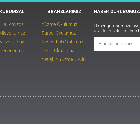
KURUMSAL
BRANŞLARIMIZ
HABER GURUBUMUZA
Hakkımızda
Yüzme Okulumuz
Haber gurubumuza üye ol
tekliflerimizden anında 
Misyonumuz
Futbol Okulumuz
Vizyonumuz
Basketbol Okulumuz
Değerlerimiz
Tenis Okulumuz
Yetişkin Yüzme Okulu