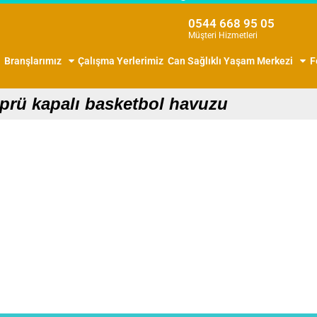
0544 668 95 05
Müşteri Hizmetleri
Branşlarımız
Çalışma Yerlerimiz
Can Sağlıklı Yaşam Merkezi
F
prü kapalı basketbol havuzu