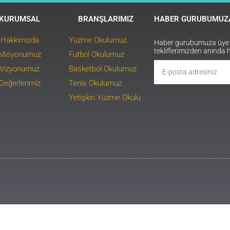
KURUMSAL
BRANŞLARIMIZ
HABER GURUBUMUZA
Hakkımızda
Yüzme Okulumuz
Haber gurubumuza üye ol
tekliflerimizden anında 
Misyonumuz
Futbol Okulumuz
Vizyonumuz
Basketbol Okulumuz
Değerlerimiz
Tenis Okulumuz
Yetişkin Yüzme Okulu