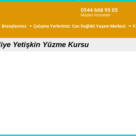
0544 668 95 05
Müşteri Hizmetleri
Branşlarımız
Çalışma Yerlerimiz
Can Sağlıklı Yaşam Merkezi
F
liye Yetişkin Yüzme Kursu