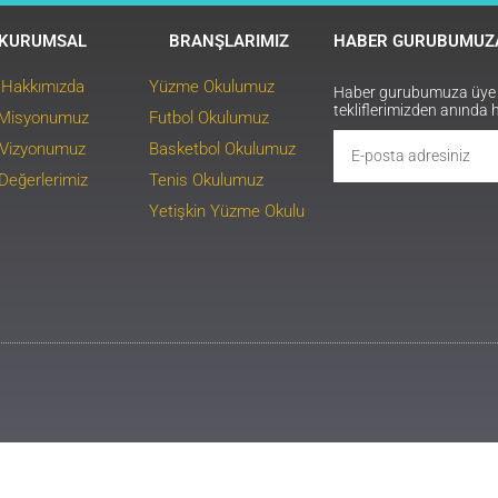
KURUMSAL
BRANŞLARIMIZ
HABER GURUBUMUZA
Hakkımızda
Yüzme Okulumuz
Haber gurubumuza üye ol
tekliflerimizden anında 
Misyonumuz
Futbol Okulumuz
Vizyonumuz
Basketbol Okulumuz
Değerlerimiz
Tenis Okulumuz
Yetişkin Yüzme Okulu