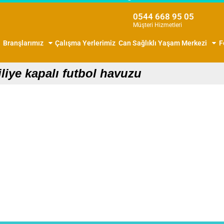
0544 668 95 05
Müşteri Hizmetleri
Branşlarımız
Çalışma Yerlerimiz
Can Sağlıklı Yaşam Merkezi
F
iliye kapalı futbol havuzu