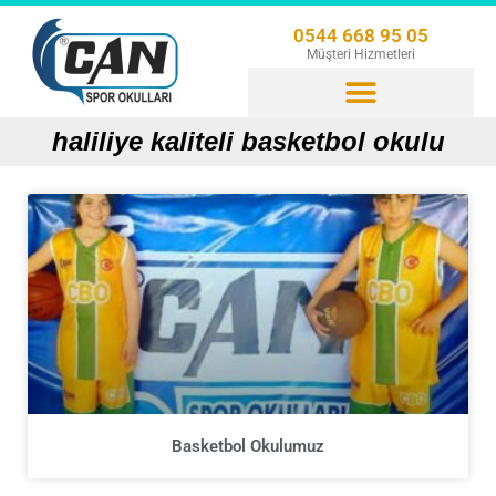
0544 668 95 05
Müşteri Hizmetleri
haliliye kaliteli basketbol okulu
Basketbol Okulumuz