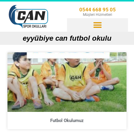
0544 668 95 05
Müşteri Hizmetleri
eyyübiye can futbol okulu
Futbol Okulumuz